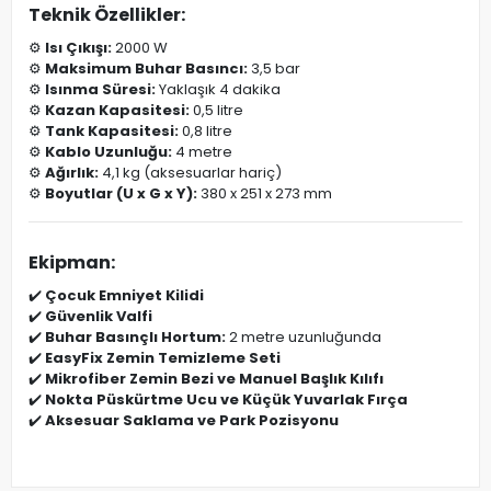
Teknik Özellikler:
⚙️
Isı Çıkışı:
2000 W
⚙️
Maksimum Buhar Basıncı:
3,5 bar
⚙️
Isınma Süresi:
Yaklaşık 4 dakika
⚙️
Kazan Kapasitesi:
0,5 litre
⚙️
Tank Kapasitesi:
0,8 litre
⚙️
Kablo Uzunluğu:
4 metre
⚙️
Ağırlık:
4,1 kg (aksesuarlar hariç)
⚙️
Boyutlar (U x G x Y):
380 x 251 x 273 mm
Ekipman:
✔️
Çocuk Emniyet Kilidi
✔️
Güvenlik Valfi
✔️
Buhar Basınçlı Hortum:
2 metre uzunluğunda
✔️
EasyFix Zemin Temizleme Seti
✔️
Mikrofiber Zemin Bezi ve Manuel Başlık Kılıfı
✔️
Nokta Püskürtme Ucu ve Küçük Yuvarlak Fırça
✔️
Aksesuar Saklama ve Park Pozisyonu