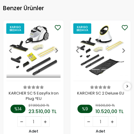
Benzer Ürünler
KARGO
KARGO
BEDAVA
BEDAVA
KARCHER SC 5 EasyFix Iron
KARCHER SC 2 Deluxe EU
Plug *EU
27.300,00 TL
11.500,00 TL
%14
%9
23.510,00 TL
10.520,00 TL
Adet
Adet