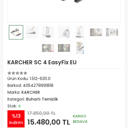
KARCHER SC 4 EasyFix EU
Ürün Kodu:
1.512-630.0
Barkod:
4054278991818
Marka:
KARCHER
Kategori:
Buharlı Temizlik
Stok:
4
17.850,00 TL
%13
KARGO
15.480,00 TL
BEDAVA
indirim