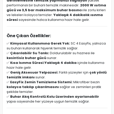
derinlemesine temizlik yapmanızı sağlayan
yüksek
performanslı bir buharlı temizlik makinesidir.
2000 W ısıtma
gücü ve 3,5 bar maksimum buhar basıncı
ile zorlu kirleri
ve lekeleri kolayca temizler.
Yaklaşık 4 dakikalık ısınma
süresi
sayesinde hızlıca kullanıma hazır hale gelir.
Öne Çıkan Özellikler:
✅
Kimyasal Kullanımına Gerek Yok:
SC 4 EasyFix, yalnızca
su buharı kullanarak hijyenik temizlik sağlar.
✅
Çıkarılabilir Su Tankı:
Doldurulabilir su haznesi ile
kesintisiz buhar gücü
sunar.
✅
Kısa Isınma Süresi:
Yaklaşık 4 dakika
içinde kullanıma
hazır hale gelir.
✅
Geniş Aksesuar Yelpazesi:
Farklı yüzeyler için
çok yönlü
temizlik imkanı
sunar.
✅
EasyFix Zemin Temizleme Sistemi:
Mikrofiber bezin
kolayca takılıp çıkarılmasını
sağlar ve zeminleri pratik
şekilde temizler.
✅
Buhar Akış Kontrolü:
Kolu üzerinden ayarlanabilir
yapısı sayesinde her yüzeye uygun temizlik sağlar.