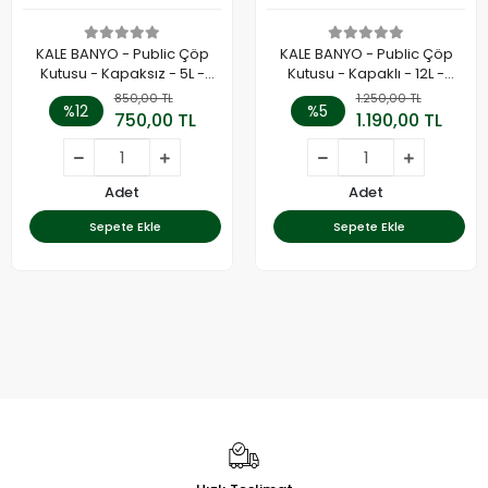
KALE BANYO - Public Çöp
KALE BANYO - Public Çöp
Kutusu - Kapaksız - 5L -
Kutusu - Kapaklı - 12L -
410200600379
410200600377
850,00 TL
1.250,00 TL
%12
%5
750,00 TL
1.190,00 TL
Adet
Adet
Sepete Ekle
Sepete Ekle