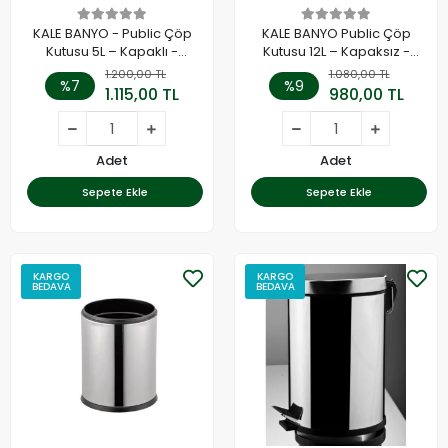
KALE BANYO - Public Çöp
KALE BANYO Public Çöp
Kutusu 5L – Kapaklı -
Kutusu 12L – Kapaksız -
410200600376
Paslanmaz Çelik -
1.200,00 TL
1.080,00 TL
%7
%9
410200600380
1.115,00 TL
980,00 TL
Adet
Adet
Sepete Ekle
Sepete Ekle
KARGO
KARGO
BEDAVA
BEDAVA