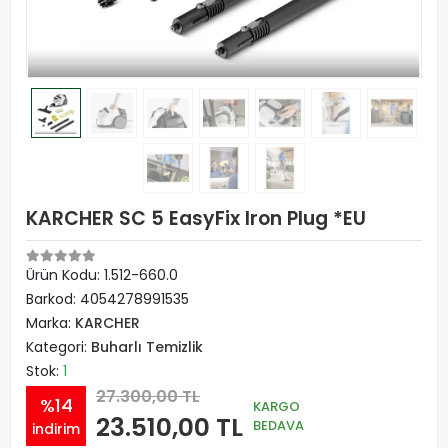
KARCHER SC 5 EasyFix Iron Plug *EU
Ürün Kodu:
1.512-660.0
Barkod:
4054278991535
Marka:
KARCHER
Kategori:
Buharlı Temizlik
Stok:
1
27.300,00 TL
%14
KARGO
23.510,00 TL
BEDAVA
indirim