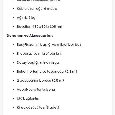
Kablo uzunluğu: 6 metre
Ağırlık: 6 kg
Boyutlar: 439 x 301 x 305 mm
Donanım ve Aksesuarlar:
EasyFix zemin başlığı ve mikrofiber bez
El aparatı ve mikrofiber kılıf
Detay başlığı, silindir fırça
Buhar hortumu ve tabancası (2,3 m)
2 adet buhar borusu (0,5 m)
VapoHydro fonksiyonu
Ütü bağlantısı
Kireç çözücü toz (3 adet)