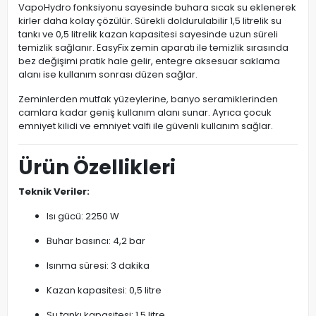
VapoHydro fonksiyonu sayesinde buhara sıcak su eklenerek
kirler daha kolay çözülür. Sürekli doldurulabilir 1,5 litrelik su
tankı ve 0,5 litrelik kazan kapasitesi sayesinde uzun süreli
temizlik sağlanır. EasyFix zemin aparatı ile temizlik sırasında
bez değişimi pratik hale gelir, entegre aksesuar saklama
alanı ise kullanım sonrası düzen sağlar.
Zeminlerden mutfak yüzeylerine, banyo seramiklerinden
camlara kadar geniş kullanım alanı sunar. Ayrıca çocuk
emniyet kilidi ve emniyet valfi ile güvenli kullanım sağlar.
Ürün Özellikleri
Teknik Veriler:
Isı gücü: 2250 W
Buhar basıncı: 4,2 bar
Isınma süresi: 3 dakika
Kazan kapasitesi: 0,5 litre
Su tankı kapasitesi: 1,5 litre