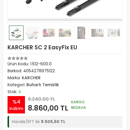
KARCHER SC 2 EasyFix EU
Ürün Kodu:
1.512-600.0
Barkod:
4054278975122
Marka:
KARCHER
Kategori:
Buharlı Temizlik
Stok:
4
9.240,00 TL
%4
KARGO
8.860,00 TL
BEDAVA
indirim
Havale/EFT ile
8.505,60 TL