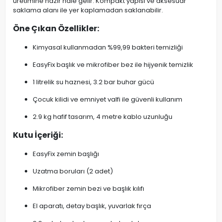
üretimine hazır hale gelir. Kompakt yapısı ve aksesuar
saklama alanı ile yer kaplamadan saklanabilir.
Öne Çıkan Özellikler:
Kimyasal kullanmadan %99,99 bakteri temizliği
EasyFix başlık ve mikrofiber bez ile hijyenik temizlik
1 litrelik su haznesi, 3.2 bar buhar gücü
Çocuk kilidi ve emniyet valfi ile güvenli kullanım
2.9 kg hafif tasarım, 4 metre kablo uzunluğu
Kutu İçeriği:
EasyFix zemin başlığı
Uzatma boruları (2 adet)
Mikrofiber zemin bezi ve başlık kılıfı
El aparatı, detay başlık, yuvarlak fırça