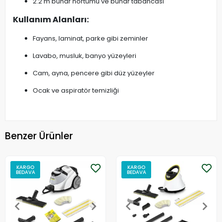
2.2 m buhar hortumu ve buhar tabancası
Kullanım Alanları:
Fayans, laminat, parke gibi zeminler
Lavabo, musluk, banyo yüzeyleri
Cam, ayna, pencere gibi düz yüzeyler
Ocak ve aspiratör temizliği
Benzer Ürünler
KARGO
KARGO
BEDAVA
BEDAVA