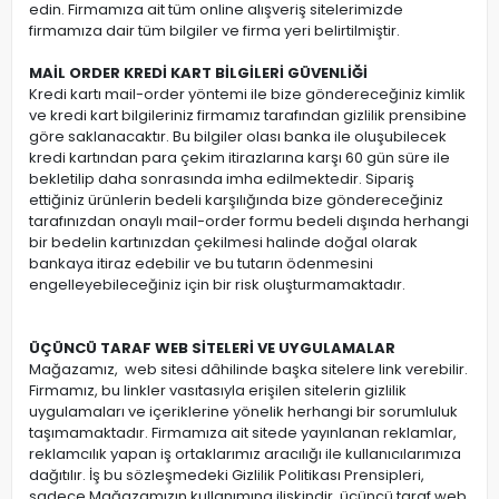
edin. Firmamıza ait tüm online alışveriş sitelerimizde
firmamıza dair tüm bilgiler ve firma yeri belirtilmiştir.
MAİL ORDER KREDİ KART BİLGİLERİ GÜVENLİĞİ
Kredi kartı mail-order yöntemi ile bize göndereceğiniz kimlik
ve kredi kart bilgileriniz firmamız tarafından gizlilik prensibine
göre saklanacaktır. Bu bilgiler olası banka ile oluşubilecek
kredi kartından para çekim itirazlarına karşı 60 gün süre ile
bekletilip daha sonrasında imha edilmektedir. Sipariş
ettiğiniz ürünlerin bedeli karşılığında bize göndereceğiniz
tarafınızdan onaylı mail-order formu bedeli dışında herhangi
bir bedelin kartınızdan çekilmesi halinde doğal olarak
bankaya itiraz edebilir ve bu tutarın ödenmesini
engelleyebileceğiniz için bir risk oluşturmamaktadır.
ÜÇÜNCÜ TARAF WEB SİTELERİ VE UYGULAMALAR
Mağazamız, web sitesi dâhilinde başka sitelere link verebilir.
Firmamız, bu linkler vasıtasıyla erişilen sitelerin gizlilik
uygulamaları ve içeriklerine yönelik herhangi bir sorumluluk
taşımamaktadır. Firmamıza ait sitede yayınlanan reklamlar,
reklamcılık yapan iş ortaklarımız aracılığı ile kullanıcılarımıza
dağıtılır. İş bu sözleşmedeki Gizlilik Politikası Prensipleri,
sadece Mağazamızın kullanımına ilişkindir, üçüncü taraf web