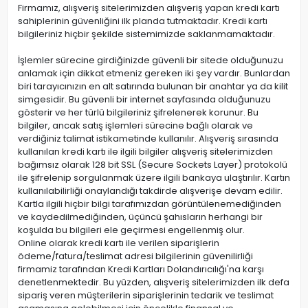
Firmamız, alışveriş sitelerimizden alışveriş yapan kredi kartı
sahiplerinin güvenliğini ilk planda tutmaktadır. Kredi kartı
bilgileriniz hiçbir şekilde sistemimizde saklanmamaktadır.
İşlemler sürecine girdiğinizde güvenli bir sitede olduğunuzu
anlamak için dikkat etmeniz gereken iki şey vardır. Bunlardan
biri tarayıcınızın en alt satırında bulunan bir anahtar ya da kilit
simgesidir. Bu güvenli bir internet sayfasında olduğunuzu
gösterir ve her türlü bilgileriniz şifrelenerek korunur. Bu
bilgiler, ancak satış işlemleri sürecine bağlı olarak ve
verdiğiniz talimat istikametinde kullanılır. Alışveriş sırasında
kullanılan kredi kartı ile ilgili bilgiler alışveriş sitelerimizden
bağımsız olarak 128 bit SSL (Secure Sockets Layer) protokolü
ile şifrelenip sorgulanmak üzere ilgili bankaya ulaştırılır. Kartın
kullanılabilirliği onaylandığı takdirde alışverişe devam edilir.
Kartla ilgili hiçbir bilgi tarafımızdan görüntülenemediğinden
ve kaydedilmediğinden, üçüncü şahısların herhangi bir
koşulda bu bilgileri ele geçirmesi engellenmiş olur.
Online olarak kredi kartı ile verilen siparişlerin
ödeme/fatura/teslimat adresi bilgilerinin güvenilirliği
firmamiz tarafından Kredi Kartları Dolandırıcılığı'na karşı
denetlenmektedir. Bu yüzden, alışveriş sitelerimizden ilk defa
sipariş veren müşterilerin siparişlerinin tedarik ve teslimat