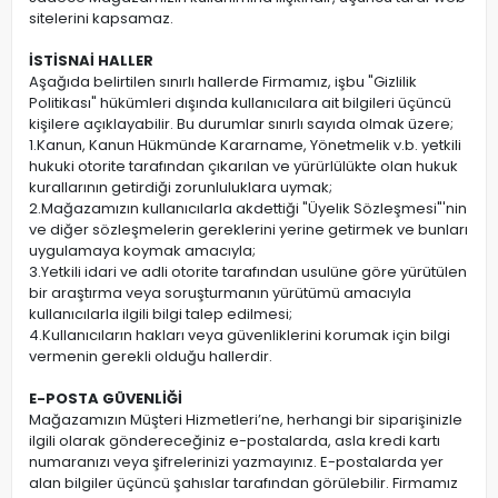
sitelerini kapsamaz.
İSTİSNAİ HALLER
Aşağıda belirtilen sınırlı hallerde Firmamız, işbu "Gizlilik
Politikası" hükümleri dışında kullanıcılara ait bilgileri üçüncü
kişilere açıklayabilir. Bu durumlar sınırlı sayıda olmak üzere;
1.Kanun, Kanun Hükmünde Kararname, Yönetmelik v.b. yetkili
hukuki otorite tarafından çıkarılan ve yürürlülükte olan hukuk
kurallarının getirdiği zorunluluklara uymak;
2.Mağazamızın kullanıcılarla akdettiği "Üyelik Sözleşmesi"'nin
ve diğer sözleşmelerin gereklerini yerine getirmek ve bunları
uygulamaya koymak amacıyla;
3.Yetkili idari ve adli otorite tarafından usulüne göre yürütülen
bir araştırma veya soruşturmanın yürütümü amacıyla
kullanıcılarla ilgili bilgi talep edilmesi;
4.Kullanıcıların hakları veya güvenliklerini korumak için bilgi
vermenin gerekli olduğu hallerdir.
E-POSTA GÜVENLİĞİ
Mağazamızın Müşteri Hizmetleri’ne, herhangi bir siparişinizle
ilgili olarak göndereceğiniz e-postalarda, asla kredi kartı
numaranızı veya şifrelerinizi yazmayınız. E-postalarda yer
alan bilgiler üçüncü şahıslar tarafından görülebilir. Firmamız