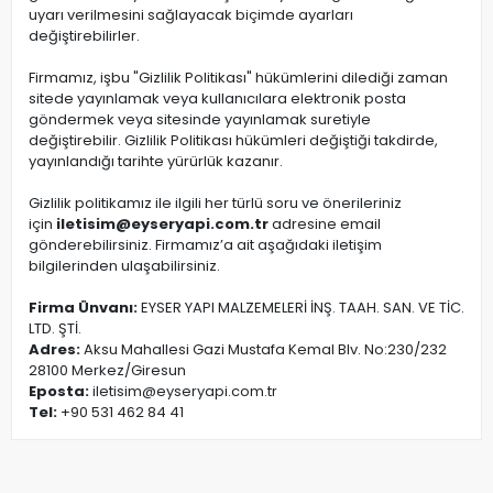
uyarı verilmesini sağlayacak biçimde ayarları
değiştirebilirler.
Firmamız, işbu "Gizlilik Politikası" hükümlerini dilediği zaman
sitede yayınlamak veya kullanıcılara elektronik posta
göndermek veya sitesinde yayınlamak suretiyle
değiştirebilir. Gizlilik Politikası hükümleri değiştiği takdirde,
yayınlandığı tarihte yürürlük kazanır.
Gizlilik politikamız ile ilgili her türlü soru ve önerileriniz
için
iletisim@eyseryapi.com.tr
adresine email
gönderebilirsiniz. Firmamız’a ait aşağıdaki iletişim
bilgilerinden ulaşabilirsiniz.
Firma Ünvanı:
EYSER YAPI MALZEMELERİ İNŞ. TAAH. SAN. VE TİC.
LTD. ŞTİ.
Adres:
Aksu Mahallesi Gazi Mustafa Kemal Blv. No:230/232
28100 Merkez/Giresun
Eposta:
iletisim@eyseryapi.com.tr
Tel:
+90 531 462 84 41