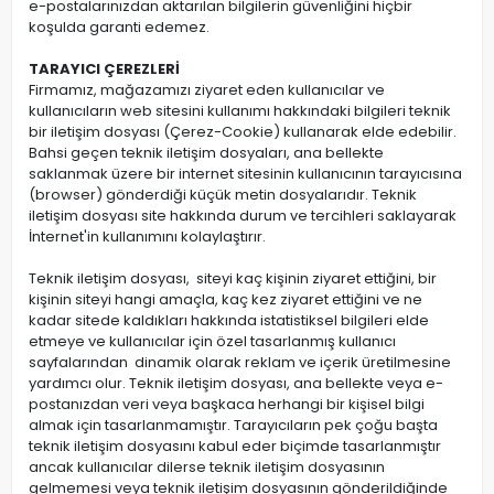
e-postalarınızdan aktarılan bilgilerin güvenliğini hiçbir
koşulda garanti edemez.
TARAYICI ÇEREZLERİ
Firmamız, mağazamızı ziyaret eden kullanıcılar ve
kullanıcıların web sitesini kullanımı hakkındaki bilgileri teknik
bir iletişim dosyası (Çerez-Cookie) kullanarak elde edebilir.
Bahsi geçen teknik iletişim dosyaları, ana bellekte
saklanmak üzere bir internet sitesinin kullanıcının tarayıcısına
(browser) gönderdiği küçük metin dosyalarıdır. Teknik
iletişim dosyası site hakkında durum ve tercihleri saklayarak
İnternet'in kullanımını kolaylaştırır.
Teknik iletişim dosyası, siteyi kaç kişinin ziyaret ettiğini, bir
kişinin siteyi hangi amaçla, kaç kez ziyaret ettiğini ve ne
kadar sitede kaldıkları hakkında istatistiksel bilgileri elde
etmeye ve kullanıcılar için özel tasarlanmış kullanıcı
sayfalarından dinamik olarak reklam ve içerik üretilmesine
yardımcı olur. Teknik iletişim dosyası, ana bellekte veya e-
postanızdan veri veya başkaca herhangi bir kişisel bilgi
almak için tasarlanmamıştır. Tarayıcıların pek çoğu başta
teknik iletişim dosyasını kabul eder biçimde tasarlanmıştır
ancak kullanıcılar dilerse teknik iletişim dosyasının
gelmemesi veya teknik iletişim dosyasının gönderildiğinde