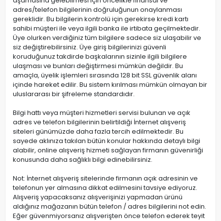
aşamasına gelebilmesi için öncelikle finansal ve
adres/telefon bilgilerinin doğruluğunun onaylanması
gereklidir. Bu bilgilerin kontrolü için gerekirse kredi kartı
sahibi müşteri ile veya ilgili banka ile irtibata geçilmektedir.
Üye olurken verdiğiniz tüm bilgilere sadece siz ulaşabilir ve
siz değiştirebilirsiniz. Üye giriş bilgilerinizi güvenli
koruduğunuz takdirde başkalarının sizinle ilgili bilgilere
ulaşması ve bunları değiştirmesi mümkün değildir. Bu
amaçla, üyelik işlemleri sırasında 128 bit SSL güvenlik alanı
içinde hareket edilir. Bu sistem kırılması mümkün olmayan bir
uluslararası bir şifreleme standardıdır.
Bilgi hattı veya müşteri hizmetleri servisi bulunan ve açık
adres ve telefon bilgilerinin belirtildiği İnternet alışveriş
siteleri günümüzde daha fazla tercih edilmektedir. Bu
sayede aklınıza takılan bütün konular hakkında detaylı bilgi
alabilir, online alışveriş hizmeti sağlayan firmanın güvenirliği
konusunda daha sağlıklı bilgi edinebilirsiniz.
Not: İnternet alışveriş sitelerinde firmanın açık adresinin ve
telefonun yer almasına dikkat edilmesini tavsiye ediyoruz.
Alışveriş yapacaksanız alışverişinizi yapmadan ürünü
aldığınız mağazanın bütün telefon / adres bilgilerini not edin.
Eğer güvenmiyorsanız alışverişten önce telefon ederek teyit