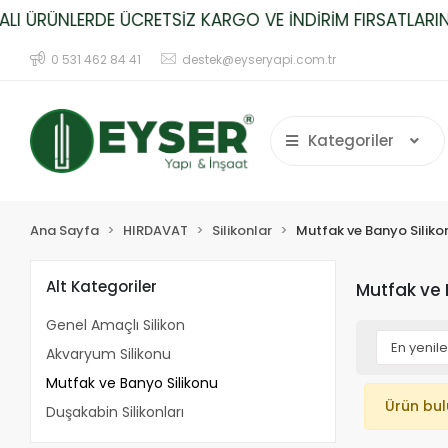
 ÜRÜNLERDE ÜCRETSİZ KARGO VE İNDİRİM FIRSATLARINI 
0 531 462 84 41
destek@eyseryapi.com.tr
Kategoriler
Ana Sayfa
HIRDAVAT
Silikonlar
Mutfak ve Banyo Siliko
Alt Kategoriler
Mutfak ve 
Genel Amaçlı Silikon
Akvaryum Silikonu
Mutfak ve Banyo Silikonu
Ürün bu
Duşakabin Silikonları