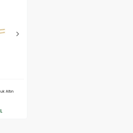
uk Altın
 Ekle
TL