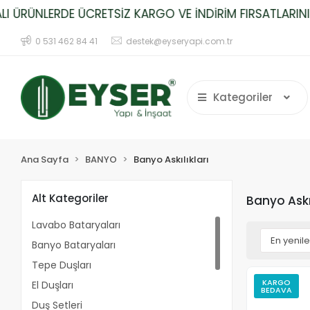
ÜRÜNLERDE ÜCRETSİZ KARGO VE İNDİRİM FIRSATLARINI K
0 531 462 84 41
destek@eyseryapi.com.tr
Kategoriler
Ana Sayfa
BANYO
Banyo Askılıkları
Alt Kategoriler
Banyo Askıl
Lavabo Bataryaları
Banyo Bataryaları
Tepe Duşları
KARGO
El Duşları
BEDAVA
Duş Setleri