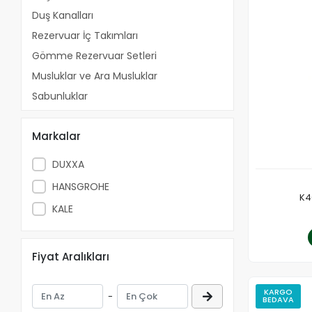
Duş Kanalları
Rezervuar İç Takımları
Gömme Rezervuar Setleri
Musluklar ve Ara Musluklar
Sabunluklar
Tuvalet Kağıtlıkları
Markalar
Banyo Askılıkları
Klozet Fırçaları
DUXXA
Diş Fırçalıkları
HANSGROHE
Lavabo Sifonları
K4
KALE
Çöp Kovaları
Banyo Aksesuar Setleri
Fiyat Aralıkları
Havluluk
Sıvı Sabunluklar
KARGO
-
Ankastre Duş Setleri
BEDAVA