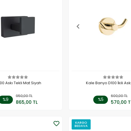
00 Askı Tekli Mat Siyah
Kale Banyo D100 İkili Askı
950,00 TL
Sepete Ekle
600,00 TL
Sepete
%9
%5
865,00 TL
570,00 T
Adet
Adet
KARGO
BEDAVA