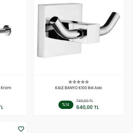
ı Krom
KALE BANYO K100 İkili Askı
 Ekle
740,00 TL
Sepete Ekle
%14
TL
640,00 TL
Adet