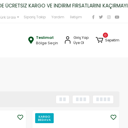
CRETSİZ KARGO VE İNDİRİM FIRSATLARINI KAÇIRMAYIN!
ürk Lirası
Sipariş Takip
Yardım
İletişim
0
Teslimat
Giriş Yap
Sepetim
Bölge Seçin
Üye Ol
KARGO
BEDAVA