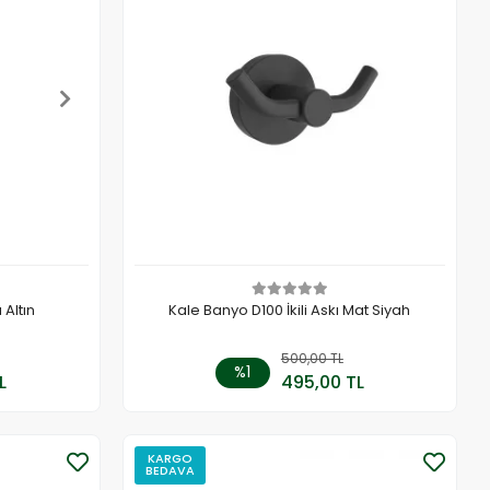
 Altın
Kale Banyo D100 İkili Askı Mat Siyah
 Ekle
500,00 TL
Sepete Ekle
%1
L
495,00 TL
Adet
KARGO
BEDAVA