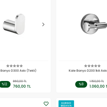
 Banyo D300 Askı (Tekli)
Kale Banyo D200 İkili Ask
860,00 TL
Sepete Ekle
1.150,00 TL
Sepete
%12
%8
760,00 TL
1.060,00 
Adet
Adet
KARGO
BEDAVA