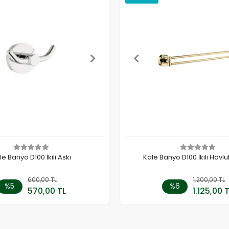
le Banyo D100 İkili Askı
Kale Banyo D100 İkili Havlul
600,00 TL
Sepete Ekle
1.200,00 TL
Sepete
%5
%6
570,00 TL
1.125,00 
Adet
Adet