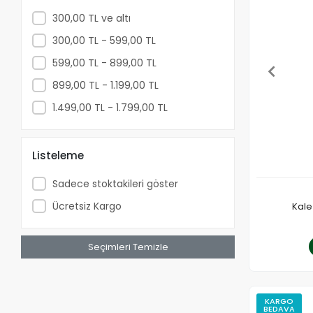
Duş Dirsekleri
300,00 TL ve altı
Gönye Çıkış
300,00 TL - 599,00 TL
Duş Hortumları
599,00 TL - 899,00 TL
Duş Gagası
899,00 TL - 1.199,00 TL
Duş Askıları
1.499,00 TL - 1.799,00 TL
Makyaj Aynası
Köşe Süngerlik
Duş Barları
Listeleme
Tutunma Barları
Sadece stoktakileri göster
Süzgeç ve Tapalar
Ücretsiz Kargo
Kale
Duşakabin Çekçekleri
Duş Oturağı
Seçimleri Temizle
Şampuanlıklar
KARGO
BEDAVA