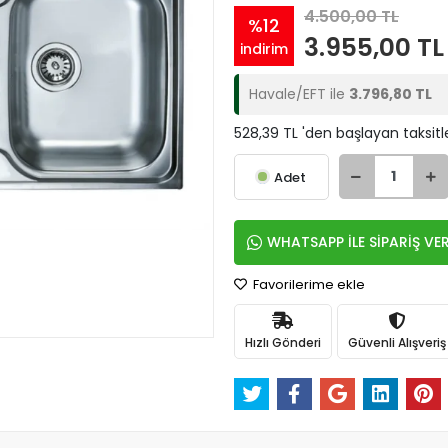
4.500,00 TL
%12
3.955,00 TL
indirim
Havale/EFT ile
3.796,80 TL
528,39 TL 'den başlayan taksitl
Adet
WHATSAPP İLE SİPARİŞ VE
Favorilerime ekle
Hızlı Gönderi
Güvenli Alışveriş