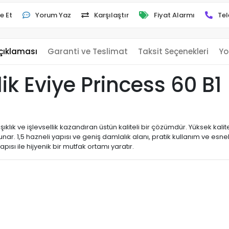
e Et
Yorum Yaz
Karşılaştır
Fiyat Alarmı
Tel
çıklaması
Garanti ve Teslimat
Taksit Seçenekleri
Yo
k Eviye Princess 60 B1
lık ve işlevsellik kazandıran üstün kaliteli bir çözümdür. Yüksek kalit
r. 1,5 hazneli yapısı ve geniş damlalık alanı, pratik kullanım ve esnek
pısı ile hijyenik bir mutfak ortamı yaratır.