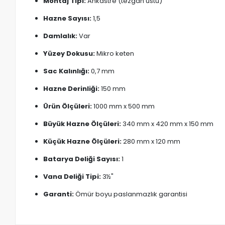
Montaj Tipi:
Ankastre (tezgah üstü)
Hazne Sayısı:
1,5
Damlalık:
Var
Yüzey Dokusu:
Mikro keten
Sac Kalınlığı:
0,7 mm
Hazne Derinliği:
150 mm
Ürün Ölçüleri:
1000 mm x 500 mm
Büyük Hazne Ölçüleri:
340 mm x 420 mm x 150 mm
Küçük Hazne Ölçüleri:
280 mm x 120 mm
Batarya Deliği Sayısı:
1
Vana Deliği Tipi:
3½"
Garanti:
Ömür boyu paslanmazlık garantisi