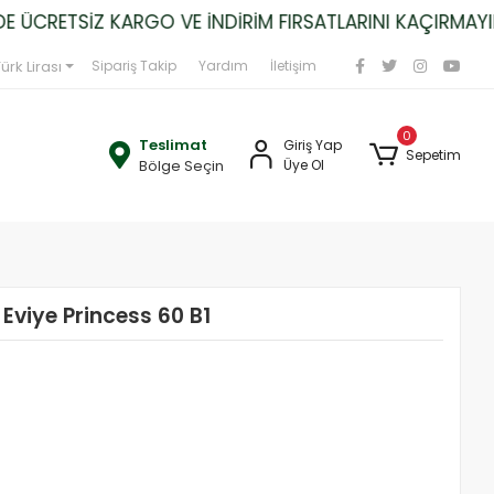
CRETSİZ KARGO VE İNDİRİM FIRSATLARINI KAÇIRMAYIN!
ürk Lirası
Sipariş Takip
Yardım
İletişim
0
Teslimat
Giriş Yap
Sepetim
Bölge Seçin
Üye Ol
Eviye Princess 60 B1