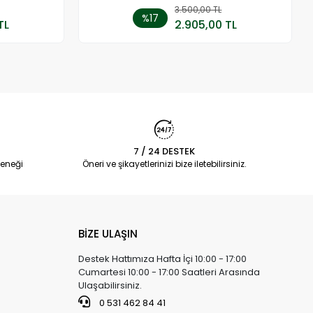
 Ekle
3.500,00 TL
Sepete Ekle
%17
TL
2.905,00 TL
Adet
7 / 24 DESTEK
eneği
Öneri ve şikayetlerinizi bize iletebilirsiniz.
BİZE ULAŞIN
Destek Hattımıza Hafta İçi 10:00 - 17:00
Cumartesi 10:00 - 17:00 Saatleri Arasında
Ulaşabilirsiniz.
0 531 462 84 41