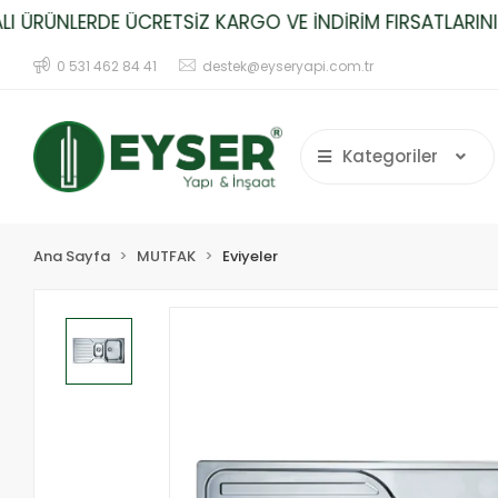
RÜNLERDE ÜCRETSİZ KARGO VE İNDİRİM FIRSATLARINI KA
0 531 462 84 41
destek@eyseryapi.com.tr
Kategoriler
Ana Sayfa
MUTFAK
Eviyeler