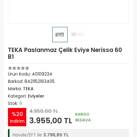
TEKA Paslanmaz Çelik Eviye Nerissa 60
B1
Ürün Kodu:
40109234
Barkod:
8421152163405
Marka:
TEKA
Kategori:
Eviyeler
Stok:
9
4.950,00 TL
%20
KARGO
3.955,00 TL
BEDAVA
indirim
Havale/EFT ile
3.796,80 TL