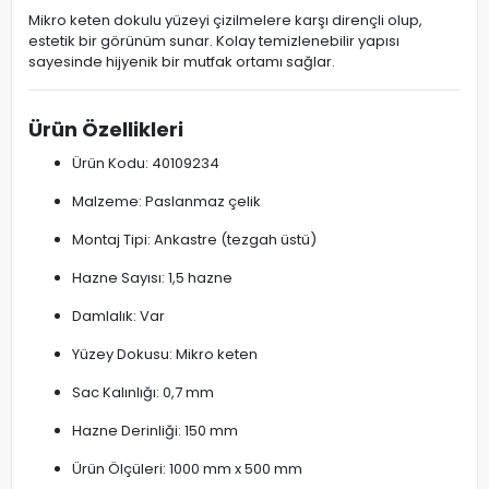
Mikro keten dokulu yüzeyi çizilmelere karşı dirençli olup,
estetik bir görünüm sunar. Kolay temizlenebilir yapısı
sayesinde hijyenik bir mutfak ortamı sağlar.
Ürün Özellikleri
Ürün Kodu: 40109234
Malzeme: Paslanmaz çelik
Montaj Tipi: Ankastre (tezgah üstü)
Hazne Sayısı: 1,5 hazne
Damlalık: Var
Yüzey Dokusu: Mikro keten
Sac Kalınlığı: 0,7 mm
Hazne Derinliği: 150 mm
Ürün Ölçüleri: 1000 mm x 500 mm