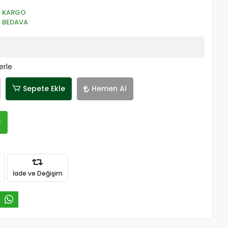
KARGO
BEDAVA
erle
Sepete Ekle
Hemen Al
R
İade ve Değişim