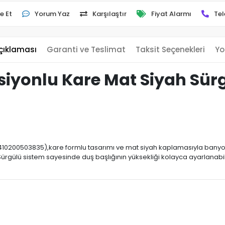
e Et
Yorum Yaz
Karşılaştır
Fiyat Alarmı
Tel
çıklaması
Garanti ve Teslimat
Taksit Seçenekleri
Yo
iyonlu Kare Mat Siyah Sürg
(410200503835),kare formlu tasarımı ve mat siyah kaplamasıyla banyol
 Sürgülü sistem sayesinde duş başlığının yüksekliği kolayca ayarlanabil