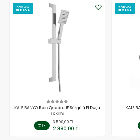
KARGO
KARGO
BEDAVA
BEDAVA
KALE BANYO Rain Quadro 1F Sürgülü El Duşu
KALE B
Takımı
3.500,00 TL
Sepete Ekle
%17
2.890,00 TL
Adet