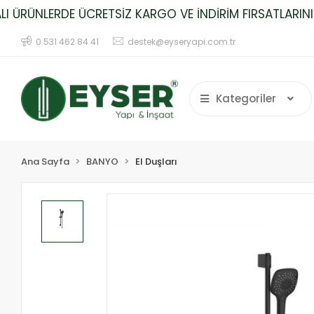
RÜNLERDE ÜCRETSİZ KARGO VE İNDİRİM FIRSATLARINI K
0 531 462 84 41
destek@eyseryapi.com.tr
Kategoriler
Ana Sayfa
BANYO
El Duşları