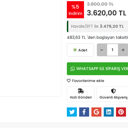
3.800,00 TL
%5
3.620,00 TL
indirim
Havale/EFT ile
3.475,20 TL
483,63 TL 'den başlayan taksitl
Adet
WHATSAPP İLE SİPARİŞ VE
Favorilerime ekle
Hızlı Gönderi
Güvenli Alışveriş