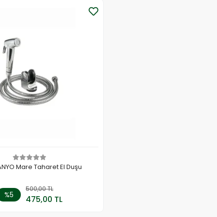
ANYO Mare Taharet El Duşu
500,00 TL
Sepete Ekle
%5
475,00 TL
Adet