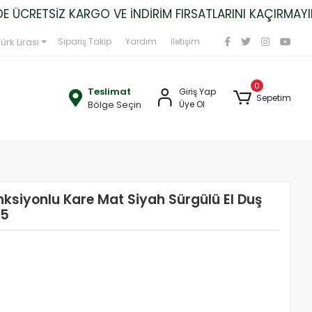
CRETSİZ KARGO VE İNDİRİM FIRSATLARINI KAÇIRMAYIN!
ürk Lirası
Sipariş Takip
Yardım
İletişim
0
Teslimat
Giriş Yap
Sepetim
Bölge Seçin
Üye Ol
ksiyonlu Kare Mat Siyah Sürgülü El Duş
35