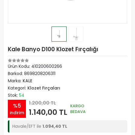
Kale Banyo D100 Klozet Fırçalığı
Ürün Kodu:
410200600266
Barkod:
8698208206311
Marka:
KALE
Kategori:
Klozet Fırçaları
Stok:
54
1.200,00 TL
%5
KARGO
1.140,00 TL
BEDAVA
indirim
Havale/EFT ile
1.094,40 TL