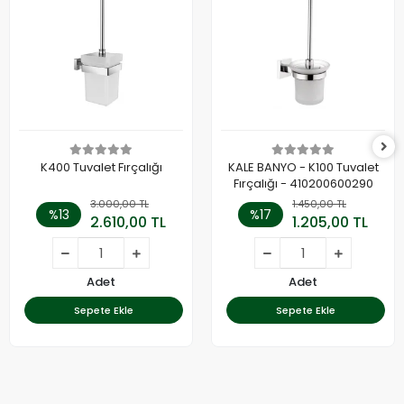
K400 Tuvalet Fırçalığı
KALE BANYO - K100 Tuvalet
Fırçalığı - 410200600290
3.000,00 TL
1.450,00 TL
%13
%17
2.610,00 TL
1.205,00 TL
Adet
Adet
Sepete Ekle
Sepete Ekle