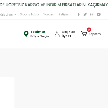
 ÜCRETSİZ KARGO VE İNDİRİM FIRSATLARINI KAÇIRMAYIN
ürk Lirası
Sipariş Takip
Yardım
İletişim
0
Teslimat
Giriş Yap
Sepetim
Bölge Seçin
Üye Ol