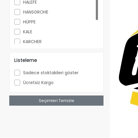
HALEFE
HANSGROHE
HÜPPE
KALE
KARCHER
SELSİL
Listeleme
TEKA
WURTH
Sadece stoktakileri göster
Ücretsiz Kargo
Seçimleri Temizle