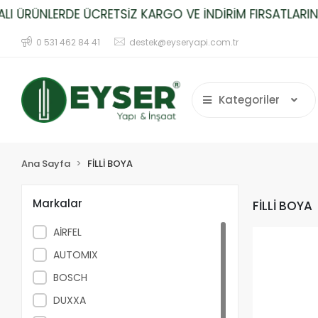
 ÜRÜNLERDE ÜCRETSİZ KARGO VE İNDİRİM FIRSATLARINI 
0 531 462 84 41
destek@eyseryapi.com.tr
Kategoriler
Ana Sayfa
FİLLİ BOYA
Markalar
FİLLİ BOYA
AİRFEL
AUTOMIX
BOSCH
DUXXA