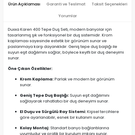
Ürün Açıklaması
Garanti ve Teslimat
Taksit Seçenekleri
Yorumlar
Duxxa Karen 400 Tepe Duş Seti, modern banyolar için
tasarlanmış şık ve fonksiyonel bir duş sistemidir. Krom
kaplaması sayesinde estetik bir görünüm sunar ve
paslanmaya karşı dayanıklıdır. Geniş tepe duş başlığı ile
suyun eşit dağılımını sağlar, böylece keyifli bir duş deneyimi
sunar.​
Öne Çıkan Özellikler:
Krom Kaplama:
Parlak ve modern bir görünüm
sunar.​
Geniş Tepe Duş Başlığı:
Suyun eşit dağılımını
sağlayarak rahatlatıcı bir duş deneyimi sunar.​
El Duşu ve Sürgülü Ray Sistemi:
Kişisel tercihlere
göre ayarlanabilir, esnek bir kullanım sunar.​
Kolay Montaj:
Standart banyo bağlantılarına
uyumludur ve pratik bir kurulum imkanı sunar.​