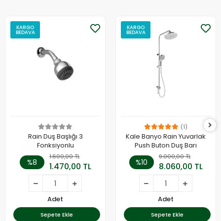
KARGO
KARGO
BEDAVA
BEDAVA
(1)
Rain Duş Başlığı 3
Kale Banyo Rain Yuvarlak
Fonksiyonlu
Push Buton Duş Barı
1.600,00 TL
9.000,00 TL
%8
%10
1.470,00 TL
8.060,00 TL
Adet
Adet
Sepete Ekle
Sepete Ekle