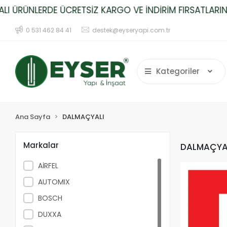
 ÜRÜNLERDE ÜCRETSİZ KARGO VE İNDİRİM FIRSATLARINI
0 531 462 84 41
destek@eyseryapi.com.tr
Kategoriler
Ana Sayfa
DALMAÇYALI
Markalar
DALMAÇYA
AİRFEL
AUTOMIX
BOSCH
DUXXA