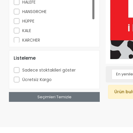
HALEFE
HANSGROHE
HÜPPE
KALE
KARCHER
SELSİL
Listeleme
TEKA
WURTH
Sadece stoktakileri göster
Ücretsiz Kargo
Ürün bu
Seçimleri Temizle