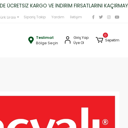
 ÜCRETSİZ KARGO VE İNDİRİM FIRSATLARINI KAÇIRMAYIN
ürk Lirası
Sipariş Takip
Yardım
İletişim
0
Teslimat
Giriş Yap
Sepetim
Bölge Seçin
Üye Ol