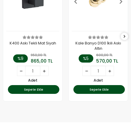
K400 Askı Tekli Mat Siyah
Kale Banyo D100 İkili Askı
Altın
950,00 TL
600,00 TL
%9
%5
865,00 TL
570,00 TL
Adet
Adet
Sepete Ekle
Sepete Ekle