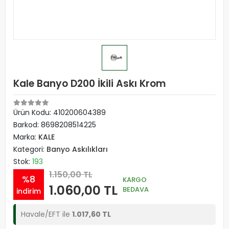
Kale Banyo D200 İkili Askı Krom
Ürün Kodu:
410200604389
Barkod:
8698208514225
Marka:
KALE
Kategori:
Banyo Askılıkları
Stok:
193
1.150,00 TL
%8
KARGO
1.060,00 TL
BEDAVA
indirim
Havale/EFT ile
1.017,60 TL