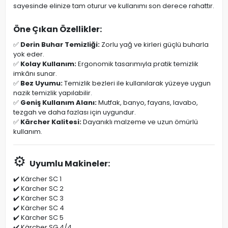
sayesinde elinize tam oturur ve kullanımı son derece rahattır.
Öne Çıkan Özellikler:
✅
Derin Buhar Temizliği:
Zorlu yağ ve kirleri güçlü buharla
yok eder.
✅
Kolay Kullanım:
Ergonomik tasarımıyla pratik temizlik
imkânı sunar.
✅
Bez Uyumu:
Temizlik bezleri ile kullanılarak yüzeye uygun
nazik temizlik yapılabilir.
✅
Geniş Kullanım Alanı:
Mutfak, banyo, fayans, lavabo,
tezgah ve daha fazlası için uygundur.
✅
Kärcher Kalitesi:
Dayanıklı malzeme ve uzun ömürlü
kullanım.
⚙️
Uyumlu Makineler:
✔️ Kärcher SC 1
✔️ Kärcher SC 2
✔️ Kärcher SC 3
✔️ Kärcher SC 4
✔️ Kärcher SC 5
✔️ Kärcher SG 4/4