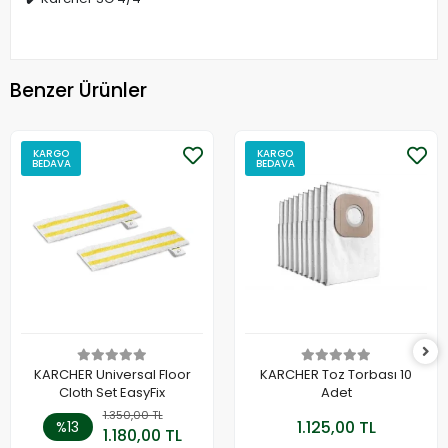
Benzer Ürünler
KARGO
KARGO
BEDAVA
BEDAVA
KARCHER Universal Floor
KARCHER Toz Torbası 10
Cloth Set EasyFix
Adet
1.350,00 TL
1.125,00 TL
%13
1.180,00 TL