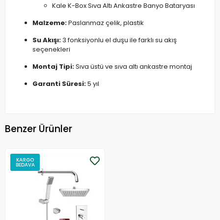
Kale K-Box Sıva Altı Ankastre Banyo Bataryası
Malzeme:
Paslanmaz çelik, plastik
Su Akışı:
3 fonksiyonlu el duşu ile farklı su akış
seçenekleri
Montaj Tipi:
Sıva üstü ve sıva altı ankastre montaj
Garanti Süresi:
5 yıl
Benzer Ürünler
KARGO
BEDAVA