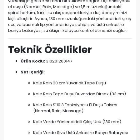
yüksekliğe getirerek rahat bir kullanım sağlar. Üç fonksiyonlu
el duşu (Normal, Rain, Massage) ve 1,5 m uzunluğundaki
spiral hortum, farklı su akış seçenekleriyle duş deneyiminizi
kişiselleştirir. Ayrıca, 130 mm uzunluğundaki yönlendiricili çıkış
ucu ve basmalı tip yönlendiriciye sahip sıva üstü ankastre
banyo bataryası, su akışını kolayca kontrol etmenizi sağlar.
Teknik Özellikler
Ürün Kodu:
310201200147
Set İçeriği:
Kale Rain 20 cm Yuvarlak Tepe Duşu
Kale Rain Tepe Duşu Duvardan Dirsek (33 cm)
Kale Rain S110 3 Fonksiyonlu El Duşu Takımı
(Normal, Rain, Massage)
Kale Verde Yönlendiricili Çıkış Ucu (130 mm)
Kale Verde Sıva Üstü Ankastre Banyo Bataryası