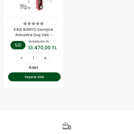
KALE BANYO Sempre
Ankastre Duş Seti -
310201200146
15.000,00 TL
%10
13.470,00 TL
Adet
Sepete Ekle