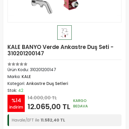
KALE BANYO Verde Ankastre Duş Seti -
310201200147
Ürün Kodu:
310201200147
Marka:
KALE
Kategori:
Ankastre Duş Setleri
Stok:
42
14.000,00 TL
%14
KARGO
12.065,00 TL
BEDAVA
indirim
Havale/EFT ile
11.582,40 TL