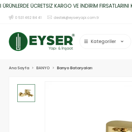
ÜNLERDE ÜCRETSİZ KARGO VE İNDİRİM FIRSATLARINI KAÇ
0 531 462 84 41
destek@eyseryapi.com.tr
Kategoriler
Ana Sayfa
BANYO
Banyo Bataryaları