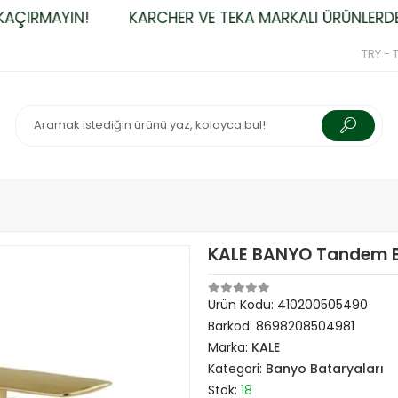
IRMAYIN!
KARCHER VE TEKA MARKALI ÜRÜNLERDE ÜC
TRY - T
KALE BANYO Tandem Ba
Ürün Kodu:
410200505490
Barkod:
8698208504981
Marka:
KALE
Kategori:
Banyo Bataryaları
Stok:
18