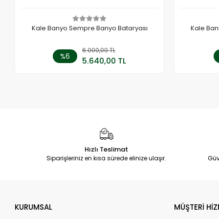
Kale Banyo Sempre Banyo Bataryası
Kale Ban
6.000,00 TL
Sepete Ekle
%6
5.640,00 TL
Adet
Hızlı Teslimat
Siparişleriniz en kısa sürede elinize ulaşır.
Güv
KURUMSAL
MÜŞTERİ HİZ