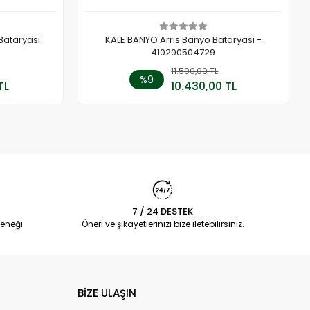
Bataryası
KALE BANYO Arris Banyo Bataryası -
410200504729
 Ekle
11.500,00 TL
Sepete Ekle
%9
TL
10.430,00 TL
Adet
7 / 24 DESTEK
eneği
Öneri ve şikayetlerinizi bize iletebilirsiniz.
BİZE ULAŞIN