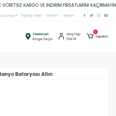
RETSİZ KARGO VE İNDİRİM FIRSATLARINI KAÇIRMAYIN!
ürk Lirası
Sipariş Takip
Yardım
İletişim
0
Teslimat
Giriş Yap
Sepetim
Bölge Seçin
Üye Ol
nyo Bataryası Altın