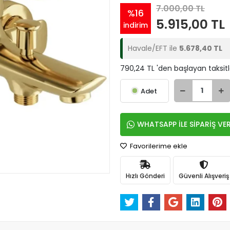
7.000,00 TL
%16
5.915,00 TL
indirim
Havale/EFT ile
5.678,40 TL
790,24 TL 'den başlayan taksitl
Adet
WHATSAPP İLE SİPARİŞ VE
Favorilerime ekle
Hızlı Gönderi
Güvenli Alışveriş