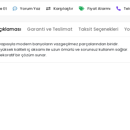
e Et
Yorum Yaz
Karşılaştır
Fiyat Alarmı
Tel
çıklaması
Garanti ve Teslimat
Taksit Seçenekleri
Yo
ı yapısıyla modern banyoların vazgeçilmez parçalarından biridir.
üksek kaliteli iç aksamı ile uzun ömürlü ve sorunsuz kullanım sağlar.
ekoratif bir çözüm sunar.