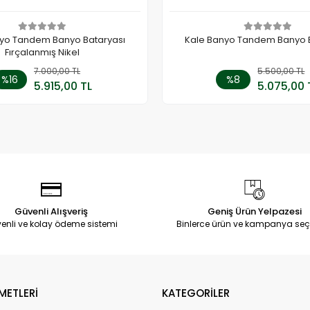
yo Tandem Banyo Bataryası
Kale Banyo Tandem Banyo 
Fırçalanmış Nikel
7.000,00 TL
Sepete Ekle
5.500,00 TL
Sepete
%16
%8
5.915,00 TL
5.075,00 
Adet
Adet
Güvenli Alışveriş
Geniş Ürün Yelpazesi
enli ve kolay ödeme sistemi
Binlerce ürün ve kampanya seç
METLERİ
KATEGORİLER