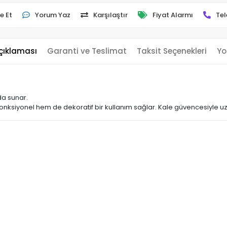
e Et
Yorum Yaz
Karşılaştır
Fiyat Alarmı
Tel
çıklaması
Garanti ve Teslimat
Taksit Seçenekleri
Yo
ada sunar.
nksiyonel hem de dekoratif bir kullanım sağlar. Kale güvencesiyle uzu