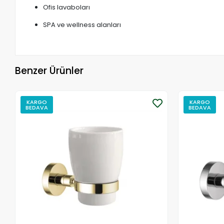
Ofis lavaboları
SPA ve wellness alanları
Benzer Ürünler
KARGO
KARGO
BEDAVA
BEDAVA