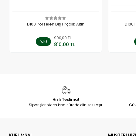
D100 Porselen Diş Fırçalık Altın
D100 
900,00 TL
Sepete Ekle
%10
810,00 TL
Adet
Hızlı Teslimat
Siparişleriniz en kısa sürede elinize ulaşır.
Güv
KURUMSAL
MÜŞTERİ HİZ