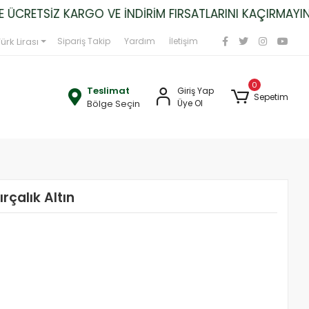
CRETSİZ KARGO VE İNDİRİM FIRSATLARINI KAÇIRMAYIN!
ürk Lirası
Sipariş Takip
Yardım
İletişim
0
Teslimat
Giriş Yap
Sepetim
Bölge Seçin
Üye Ol
rçalık Altın