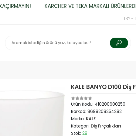
ÇIRMAYIN!
KARCHER VE TEKA MARKALI ÜRÜNLERDE Ü
TRY - T
KALE BANYO D100 Diş Fı
Ürün Kodu:
410200600250
Barkod:
8698208254282
Marka:
KALE
Kategori:
Diş Fırçalıkları
Stok:
29