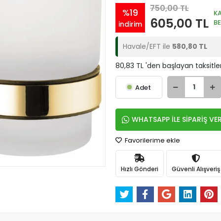
750,00 TL
%19
K
605,00 TL
B
indirim
Havale/EFT ile
580,80 TL
80,83 TL 'den başlayan taksitle
Adet
WHATSAPP İLE SİPARİŞ VE
Favorilerime ekle
Hızlı Gönderi
Güvenli Alışveriş