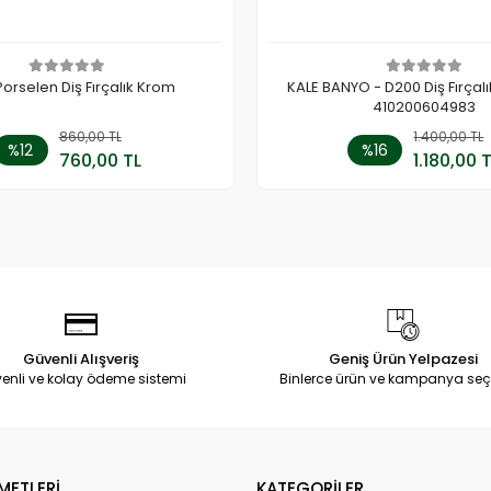
Porselen Diş Fırçalık Krom
KALE BANYO - D200 Diş Fırçalı
410200604983
860,00 TL
Sepete Ekle
1.400,00 TL
Sepete
%12
%16
760,00 TL
1.180,00 
Adet
Adet
Güvenli Alışveriş
Geniş Ürün Yelpazesi
enli ve kolay ödeme sistemi
Binlerce ürün ve kampanya seç
METLERİ
KATEGORİLER