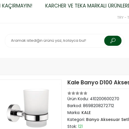
KAÇIRMAYIN!
KARCHER VE TEKA MARKALI ÜRÜNLERDE 
TRY - T
Kale Banyo D100 Akses
Ürün Kodu:
410200600270
Barkod:
8698208272712
Marka:
KALE
Kategori:
Banyo Aksesuar Setl
Stok:
121