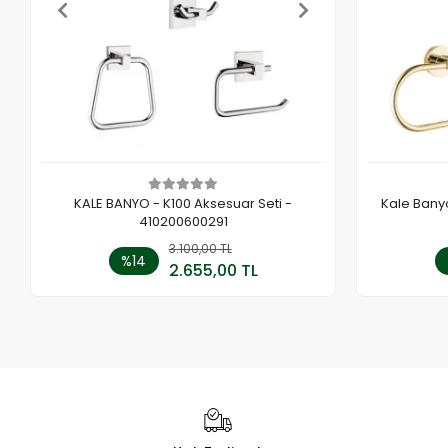
KALE BANYO - K100 Aksesuar Seti -
Kale Bany
410200600291
3.100,00 TL
Sepete Ekle
%14
2.655,00 TL
Adet