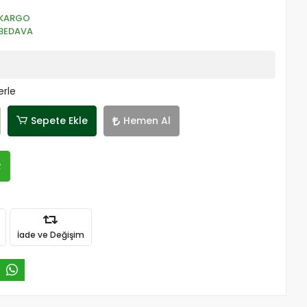
KARGO
BEDAVA
erle
Sepete Ekle
Hemen Al
R
İade ve Değişim