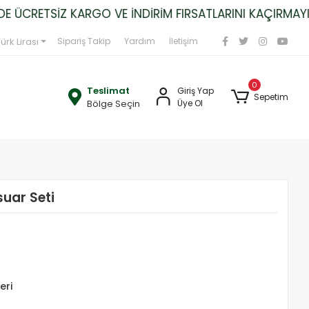
ÜCRETSİZ KARGO VE İNDİRİM FIRSATLARINI KAÇIRMAYIN
ürk Lirası
Sipariş Takip
Yardım
İletişim
0
Teslimat
Giriş Yap
Sepetim
Bölge Seçin
Üye Ol
uar Seti
eri