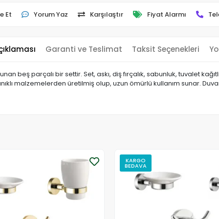
e Et
Yorum Yaz
Karşılaştır
Fiyat Alarmı
Tel
çıklaması
Garanti ve Teslimat
Taksit Seçenekleri
Yo
an beş parçalı bir settir. Set, askı, diş fırçalık, sabunluk, tuvalet kağı
ıklı malzemelerden üretilmiş olup, uzun ömürlü kullanım sunar. Duva
KARGO
BEDAVA