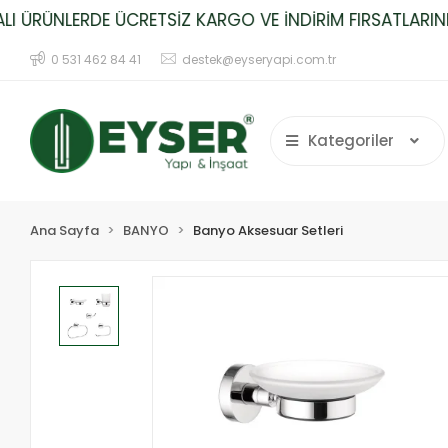
 ÜRÜNLERDE ÜCRETSİZ KARGO VE İNDİRİM FIRSATLARINI 
0 531 462 84 41
destek@eyseryapi.com.tr
Kategoriler
Ana Sayfa
BANYO
Banyo Aksesuar Setleri