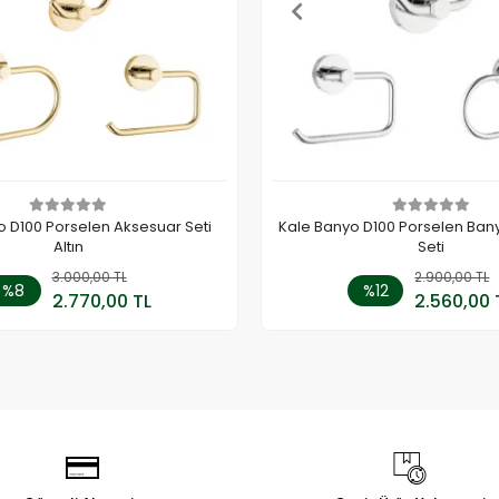
o D100 Porselen Aksesuar Seti
Kale Banyo D100 Porselen Ban
Altın
Seti
3.000,00 TL
Sepete Ekle
2.900,00 TL
Sepete
%8
%12
2.770,00 TL
2.560,00 
Adet
Adet