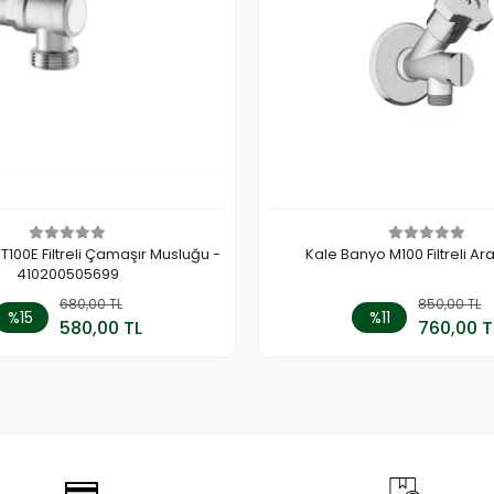
100E Filtreli Çamaşır Musluğu -
Kale Banyo M100 Filtreli Ar
410200505699
680,00 TL
Sepete Ekle
850,00 TL
Sepete
%15
%11
580,00 TL
760,00 T
Adet
Adet