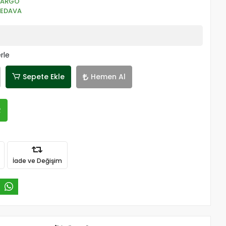
KARGO
BEDAVA
rle
Sepete Ekle
Hemen Al
R
İade ve Değişim