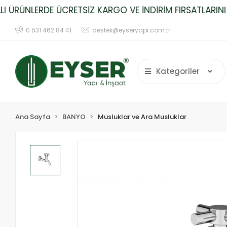
RÜNLERDE ÜCRETSİZ KARGO VE İNDİRİM FIRSATLARINI K
0 531 462 84 41
destek@eyseryapi.com.tr
Kategoriler
Ana Sayfa
BANYO
Musluklar ve Ara Musluklar