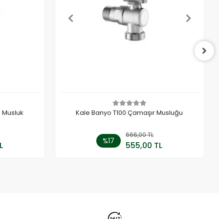
a Musluk
Kale Banyo T100 Çamaşır Musluğu
 Ekle
666,00 TL
Sepete Ekle
%17
L
555,00 TL
Adet