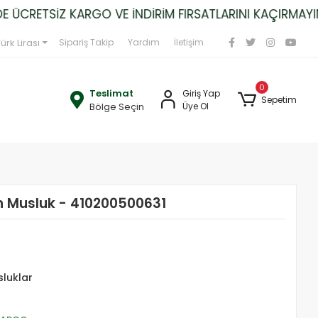
CRETSİZ KARGO VE İNDİRİM FIRSATLARINI KAÇIRMAYIN!
ürk Lirası
Sipariş Takip
Yardım
İletişim
0
Teslimat
Giriş Yap
Sepetim
Bölge Seçin
Üye Ol
 Musluk - 410200500631
sluklar