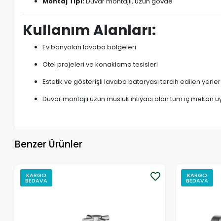
Montaj Tipi:
Duvar montajlı, uzun gövde
Kullanım Alanları:
Ev banyoları lavabo bölgeleri
Otel projeleri ve konaklama tesisleri
Estetik ve gösterişli lavabo bataryası tercih edilen yerler
Duvar montajlı uzun musluk ihtiyacı olan tüm iç mekan 
Benzer Ürünler
KARGO
KARGO
BEDAVA
BEDAVA