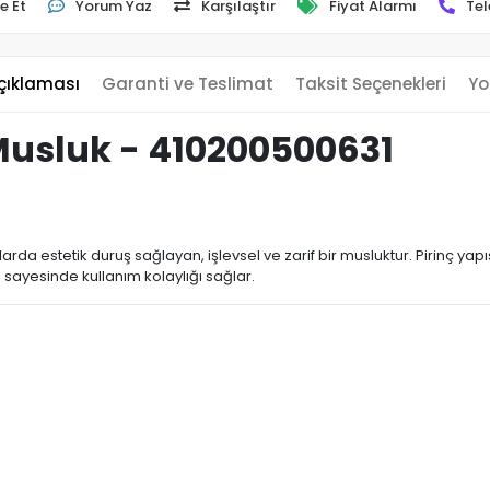
e Et
Yorum Yaz
Karşılaştır
Fiyat Alarmı
Tel
çıklaması
Garanti ve Teslimat
Taksit Seçenekleri
Yo
usluk - 410200500631
estetik duruş sağlayan, işlevsel ve zarif bir musluktur. Pirinç yapısı da
 sayesinde kullanım kolaylığı sağlar.