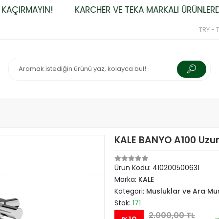
AÇIRMAYIN!
KARCHER VE TEKA MARKALI ÜRÜNLERDE Ü
TRY - T
KALE BANYO A100 Uzun
Ürün Kodu:
410200500631
Marka:
KALE
Kategori:
Musluklar ve Ara Mu
Stok:
171
2.000,00 TL