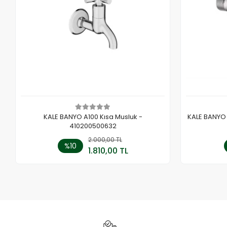
KALE BANYO A100 Kısa Musluk -
KALE BANYO T
410200500632
2.000,00 TL
Sepete Ekle
%10
1.810,00 TL
Adet