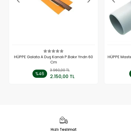
HÜPPE Galata A Duş Kanalı P.Bakır Yndn 60
HÜPPE Master
Cm
3.960,00 TL
Sepete Ekle
%46
2.150,00 TL
Adet
Hızlı Teslimat