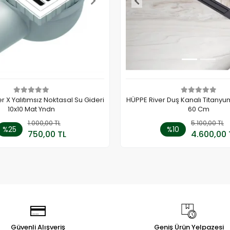
 X Yalıtımsız Noktasal Su Gideri
HÜPPE River Duş Kanalı Titanyu
10x10 Mat Yndn
60 Cm
1.000,00 TL
Sepete Ekle
5.100,00 TL
Sepete
%25
%10
750,00 TL
4.600,00 
Adet
Adet
Güvenli Alışveriş
Geniş Ürün Yelpazesi