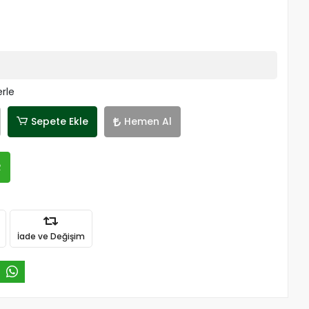
erle
Sepete Ekle
Hemen Al
R
İade ve Değişim