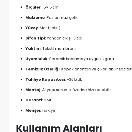
Ölçüler
: 15×15 cm
Malzeme
: Paslanmaz çelik
Yüzey
: Mat (satin)
Sifon Tipi
: Yandan çıkışlı S tipi
Yalıtım
: Tekstil membranlı
Uyumluluk
: Seramik kaplamaya uygun ızgara
Temizlik Özelliği
: Kapak anahtarı ve çıkarılabilir saç tu
Tahliye Kapasitesi
: ~36 L/dk
Montaj
: Altyapı seramik üzerine hizalanabilir
Garanti
: 2 yıl
Menşei
: Türkiye
Kullanım Alanları