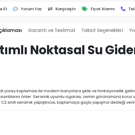
e Et
Yorum Yaz
Karşılaştır
Fiyat Alarmı
Tel
çıklaması
Garanti ve Teslimat
Taksit Seçenekleri
Yo
tımlı Noktasal Su Gide
t yüzey kaplaması ile modern banyolara şıklık ve fonksiyonellik getiri
ı su sızıntılarını önler. Seramik uyumlu ızgarası, zemin görünümünü koru
ca C2 sınıfı seramik yapıştırıcısı, kaplamaya güçlü yapışma desteği verir