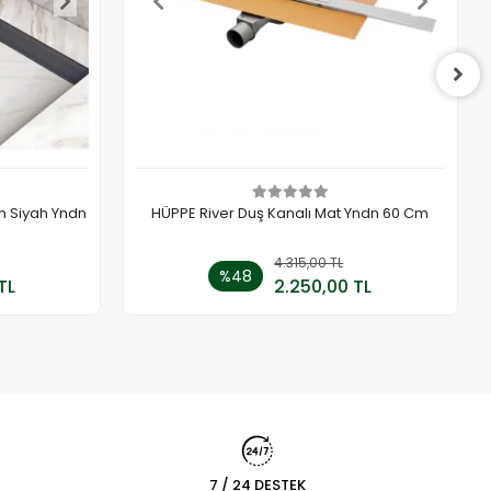
m Siyah Yndn
HÜPPE River Duş Kanalı Mat Yndn 60 Cm
 Ekle
4.315,00 TL
Sepete Ekle
%48
TL
2.250,00 TL
Adet
7 / 24 DESTEK