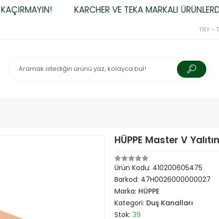
ÇIRMAYIN!
KARCHER VE TEKA MARKALI ÜRÜNLERDE Ü
TRY - T
HÜPPE Master V Yalıtı
Ürün Kodu:
410200605475
Barkod:
47H0026000000027
Marka:
HÜPPE
Kategori:
Duş Kanalları
Stok:
39