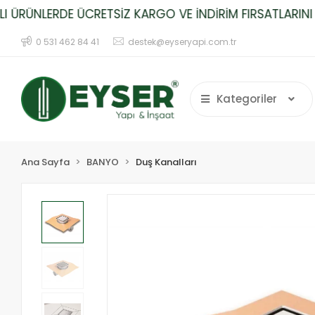
RÜNLERDE ÜCRETSİZ KARGO VE İNDİRİM FIRSATLARINI KA
0 531 462 84 41
destek@eyseryapi.com.tr
Kategoriler
Ana Sayfa
BANYO
Duş Kanalları