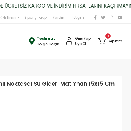
CRETSİZ KARGO VE İNDİRİM FIRSATLARINI KAÇIRMAYIN!
ürk Lirası
Sipariş Takip
Yardım
İletişim
0
Teslimat
Giriş Yap
Sepetim
Bölge Seçin
Üye Ol
mlı Noktasal Su Gideri Mat Yndn 15x15 Cm