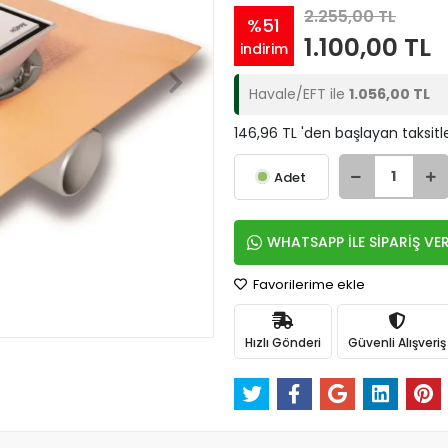
2.255,00 TL
%51
1.100,00 TL
indirim
Havale/EFT ile
1.056,00 TL
146,96 TL 'den başlayan taksitl
Adet
WHATSAPP İLE SİPARİŞ VE
Favorilerime ekle
Hızlı Gönderi
Güvenli Alışveriş