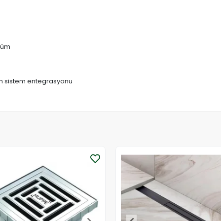
nüm
tam sistem entegrasyonu