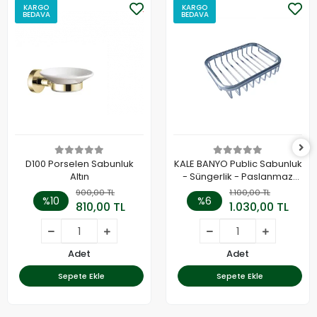
KARGO
KARGO
BEDAVA
BEDAVA
D100 Porselen Sabunluk
KALE BANYO Public Sabunluk
Altın
- Süngerlik - Paslanmaz
Çelik - 410200600369
900,00 TL
1.100,00 TL
%10
%6
810,00 TL
1.030,00 TL
Adet
Adet
Sepete Ekle
Sepete Ekle