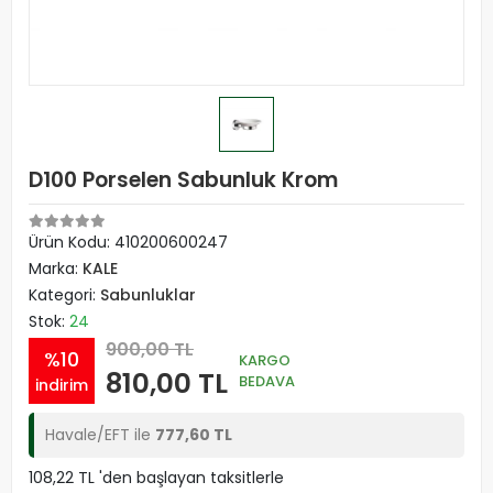
D100 Porselen Sabunluk Krom
Ürün Kodu:
410200600247
Marka:
KALE
Kategori:
Sabunluklar
Stok:
24
900,00 TL
%10
KARGO
810,00 TL
BEDAVA
indirim
Havale/EFT ile
777,60 TL
108,22 TL 'den başlayan taksitlerle