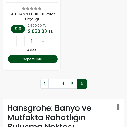
KALE BANYO D300 Tuvalet
Fırçalığı
2.500,00 TL
%19
2.030,00 TL
Adet
Sepete Ekle
1
...
4
5
6
Hansgrohe: Banyo ve
Mutfakta Rahatlığın
Buluşma Noktası