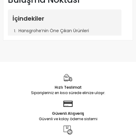
İçindekiler
Hansgrohe’nin Öne Çıkan Ürünleri
Hansgrohe Ürünlerini Neden Tercih Etmelisiniz?
Sonuç
Hansgrohe: Banyo
ve Mutfakta Estetik
Hızlı Teslimat
Siparişleriniz en kısa sürede elinize ulaşır.
ve Fonksiyonun
Buluşma Noktası
Güvenli Alışveriş
Güvenli ve kolay ödeme sistemi
Su, yaşamın vazgeçilmez bir parçasıdır ve onu kullanma
şeklimiz hem konforumuzu hem de doğaya olan etkilerimizi